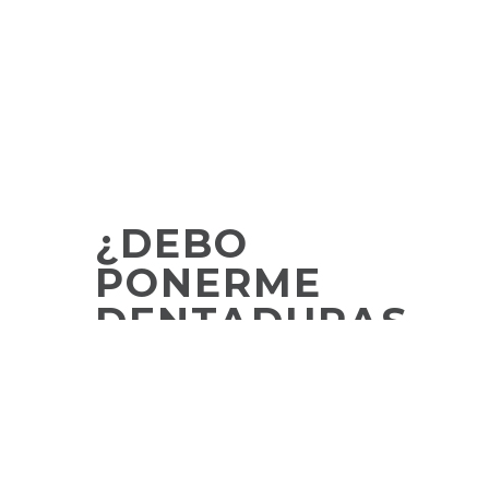
¿DEBO
PONERME
DENTADURAS
POSTIZAS?
A medida que envejecemos o
enfrentamos desafíos dentales,
muchos de nosotros nos
encontramos contemplando