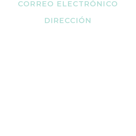
CORREO ELECTRÓNICO
Smiles@francisdentalaz.com
DIRECCIÓN
960 S Avenida Sarival STE 120

Goodyear, Arizona 85338
HORAS
Lu
8 A. M. A 5 P. M.
Mar
8 A. M. A 5 P. M.
Mie
8 A. M. A 5 P. M.
Ju
8 A. M. A 5 P. M.
Vie
Solo con cita
Sáb
Cerrado
Dom
Cerrado